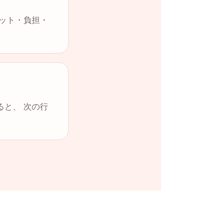
リット・負担・
ると、 次の行