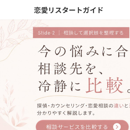
コ
ナ
恋愛リスタートガイド
ン
ビ
テ
ゲ
ン
ー
ツ
シ
へ
ョ
ス
ン
キ
に
ッ
移
プ
動