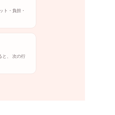
リット・負担・
ると、 次の行