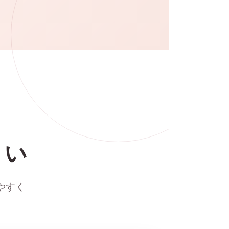
さい
やすく