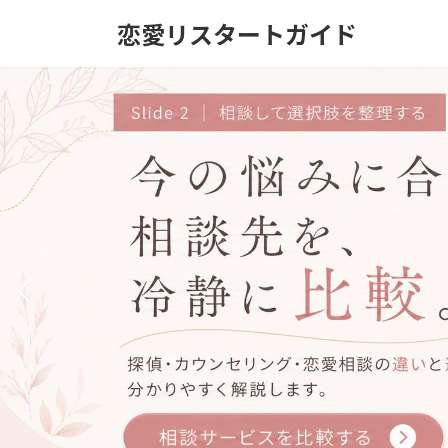
コ
ナ
恋愛リスタートガイド
ン
ビ
テ
ゲ
ン
ー
ツ
シ
へ
ョ
ス
ン
キ
に
ッ
移
プ
動